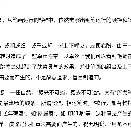
少。
念，从笔画运行的“势”中，依然觉察出毛笔运行的顿挫和
，或粗或细，或重或轻，皆上下呼应，左顾右盼，由于
转时造成了一些牵丝连带。从牵丝上我们可以看到毛笔
跳荡之处起到了助势贯气的效果。并使笔画的组合及上
需要而产生的，不是故意追求、盲目制造的。
虑、一任自然，“势来不可挡，势去不可遏”。大有“挥戈
是最流畅的线条。所谓“涩”，指运笔时，“欲行，如有物
长年荡漾”、如“屋漏痕”、如“印印泥”等，这种笔法产生
不浮。疾涩是根据章法需要而产生的。祝允明说：“用笔不