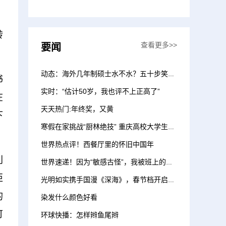
转
查看更多>>
要闻
动态：海外几年制硕士水不水？五十步笑百步而已
书
实时：“估计50岁，我也评不上正高了”
在
天天热门:年终奖，又黄
下
寒假在家挑战“厨林绝技” 重庆高校大学生出手了
世界热点评！西餐厅里的怀旧中国年
利
世界速递！因为“敏感古怪”，我被班上的同学再次孤立了
拒
光明如实携手国漫《深海》，春节档开启创新视觉盛宴
的
染发什么颜色好看
可
环球快播：怎样辫鱼尾辫