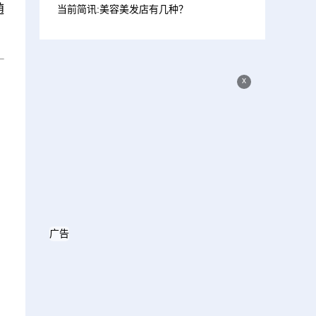
随
当前简讯:美容美发店有几种？
x
广告