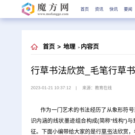
首页
资讯
快讯
要闻
首页
>
地理
内容页
>
行草书法欣赏_毛笔行草
2023-01-21 10:37:12
来源：教育在线
作为一门艺术的书法经历了从象形符号
识内涵的线状墨迹组合构成(简称“线构”
征。下面小编带给大家的是行
草书
法欣赏，