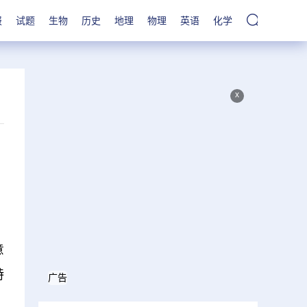
报
试题
生物
历史
地理
物理
英语
化学
x
意
特
广告