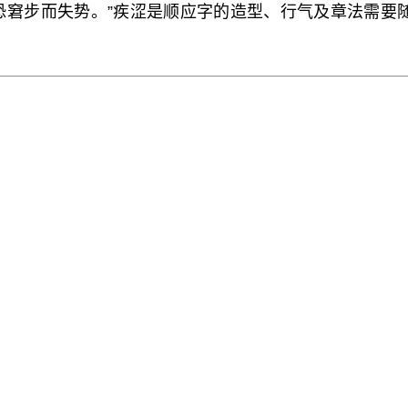
恐窘步而失势。”疾涩是顺应字的造型、行气及章法需要