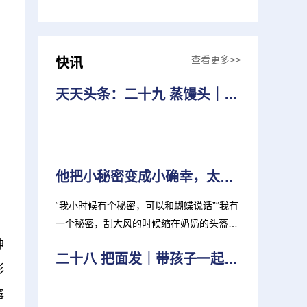
查看更多>>
快讯
天天头条：二十九 蒸馒头｜带孩子一起知年俗
他把小秘密变成小确幸，太治愈啦！
“我小时候有个秘密，可以和蝴蝶说话”“我有
一个秘密，刮大风的时候缩在奶奶的头盔后
面就不会冷啦”“...
神
二十八 把面发｜带孩子一起知年俗
形
露