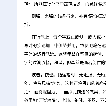
锋”，所以在行草书中露锋居多，而藏锋偏
侧锋、露锋的线条虽露，亦有“藏”的意
折。
在行气上，每个字或正或侧，或大或小
写时的疾迅加上中侧锋并用，致使毛笔在运
字外的运行轨迹。这些牵丝在笔画的起伏、
字的过渡流畅，和谐，但牵丝是随着创作的
疾者，快也。指运笔时，无阻挡、无顾
剑，快马风樯”之势，这种行笔写出的线条
之”一面克服阻力，一面挣扎前进的效果，如“
效果如“万岁枯藤”，老辣、苍健、不飘、