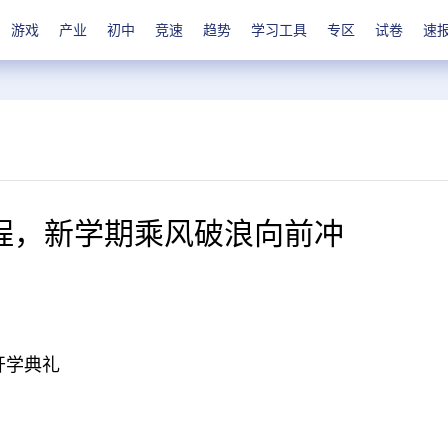
游戏
产业
初中
竞速
趋势
学习工具
专区
试卷
速
程，新学期乘风破浪向前冲
期开学典礼