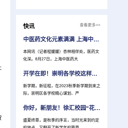
查看更多>>
快讯
中医药文化元素满满 上海中医大推出新生大礼包
本网讯（记者程媛媛）杏林相伴处，医药文
化深。8月27日，上海中医药大
上
开学在即！崇明各学校这样准备迎接新学期
新学期，新征程，在2023秋季新学期到来之
，
际，崇明区各学校精心谋划、严
你好，新朋友！徐汇校园“花式”迎新 打造“独家记忆”
贺
盛夏终章，是秋季的序言，当时光来到约定
的地点，又翻开了新学年的篇章