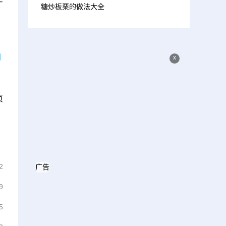
糖炒板栗的做法大全
x
页
2
广告
9
5