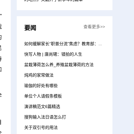
”
我
查看更多>>
要闻
的
如何缓解家长“职普分流”焦虑？教育部：新建优质普通高中 增加招生计划
民
快写人物 | 唐尚珺：错拍的人生
诗
盆栽薄荷怎么养_养殖盆栽薄荷的方法
和
炖鸡的家常做法
瑜伽的好处有哪些
学
单位个人请假条模板
演讲稿范文6篇精选
搜狗输入法日语怎么打
目
关于双引号的用法
全